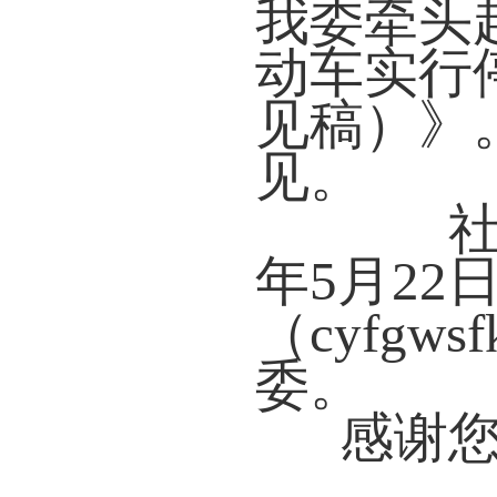
我委牵头
动车实行
见稿）》
见。
社会
年5月2
（cyfgw
委。
感谢