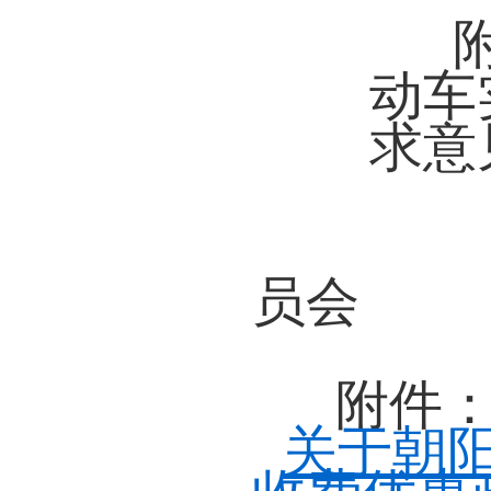
动车
求意
朝
员会
2
附件
关于朝