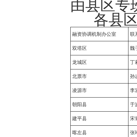
由县区专
各县
融资协调机制办公室
联
双塔区
魏
龙城区
丁
北票市
孙
凌源市
李
朝阳县
于
建平县
宋
喀左县
张