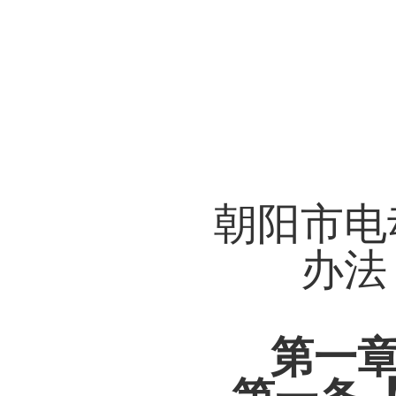
朝阳市电
办法
第一