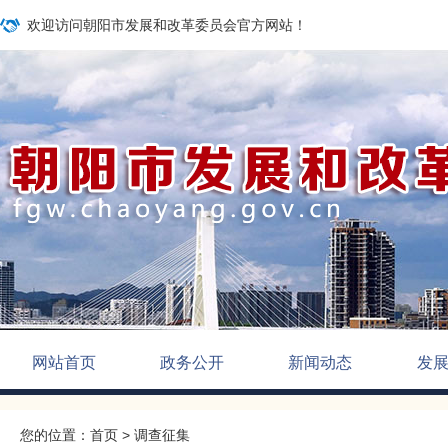
欢迎访问朝阳市发展和改革委员会官方网站！
网站首页
政务公开
新闻动态
发
您的位置：
首页
>
调查征集