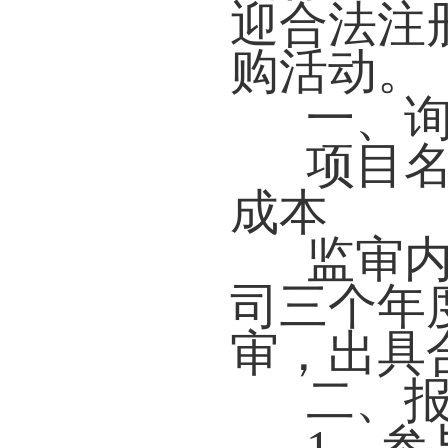
迎合法注
购活动。
一、
项目
成本
监审
司三个年
审，出具
二、
1、