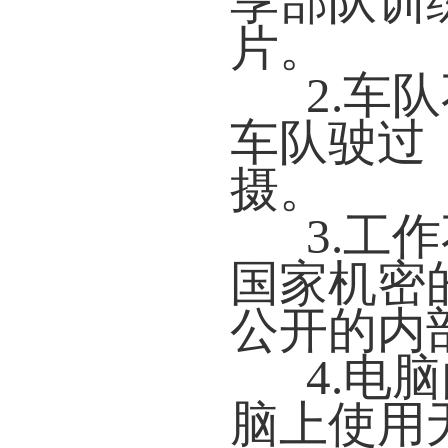
享部队训
片。
2.车
车队驶过
摄。
3.工
国家机密
公开的内
4.电
脑上使用