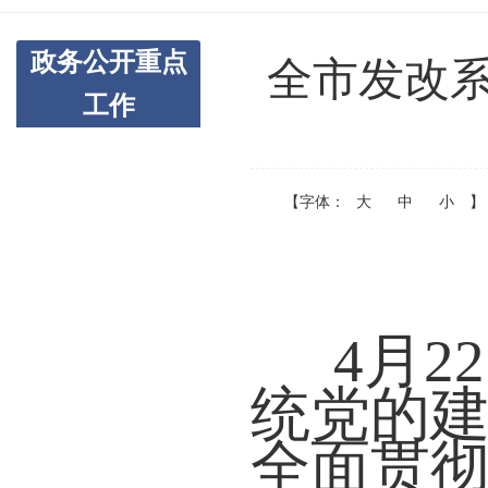
政务公开重点
全市发改
工作
【字体：
大
中
小
】
4月
统党的
全面贯